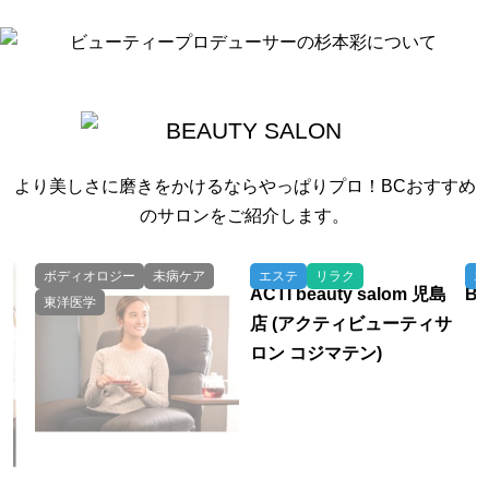
より美しさに磨きをかけるならやっぱりプロ！BCおすすめ
のサロンをご紹介します。
ボディオロジー
未病ケア
エステ
リラク
エ
ACTI beauty salom 児島
B
東洋医学
店 (アクティビューティサ
ロン コジマテン)