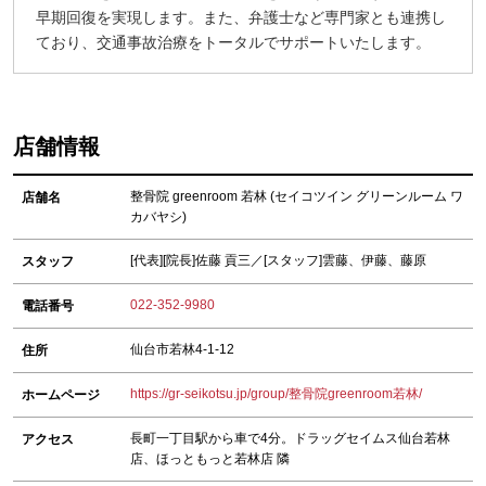
早期回復を実現します。また、弁護士など専門家とも連携し
ており、交通事故治療をトータルでサポートいたします。
店舗情報
整骨院 greenroom 若林 (セイコツイン グリーンルーム ワ
店舗名
カバヤシ)
[代表][院長]佐藤 貢三／[スタッフ]雲藤、伊藤、藤原
スタッフ
022-352-9980
電話番号
仙台市若林4-1-12
住所
https://gr-seikotsu.jp/group/整骨院greenroom若林/
ホームページ
長町一丁目駅から車で4分。ドラッグセイムス仙台若林
アクセス
店、ほっともっと若林店 隣