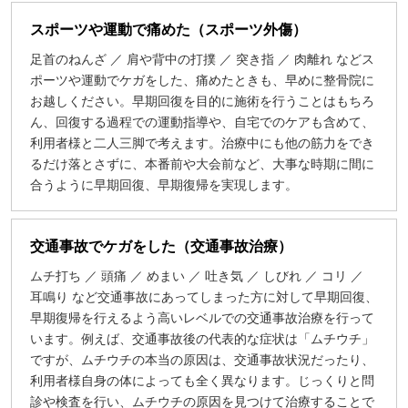
スポーツや運動で痛めた（スポーツ外傷）
足首のねんざ ／ 肩や背中の打撲 ／ 突き指 ／ 肉離れ などス
ポーツや運動でケガをした、痛めたときも、早めに整骨院に
お越しください。早期回復を目的に施術を行うことはもちろ
ん、回復する過程での運動指導や、自宅でのケアも含めて、
利用者様と二人三脚で考えます。治療中にも他の筋力をでき
るだけ落とさずに、本番前や大会前など、大事な時期に間に
合うように早期回復、早期復帰を実現します。
交通事故でケガをした（交通事故治療）
ムチ打ち ／ 頭痛 ／ めまい ／ 吐き気 ／ しびれ ／ コリ ／
耳鳴り など交通事故にあってしまった方に対して早期回復、
早期復帰を行えるよう高いレベルでの交通事故治療を行って
います。例えば、交通事故後の代表的な症状は「ムチウチ」
ですが、ムチウチの本当の原因は、交通事故状況だったり、
利用者様自身の体によっても全く異なります。じっくりと問
診や検査を行い、ムチウチの原因を見つけて治療することで